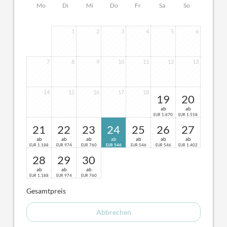
Mo
Di
Mi
Do
Fr
Sa
So
1
2
3
4
5
6
7
8
9
10
11
12
13
14
15
16
17
18
19
20
ab
ab
1.870
1.558
EUR
EUR
21
22
23
24
25
26
27
ab
ab
ab
ab
ab
ab
ab
1.188
974
760
546
546
546
1.402
EUR
EUR
EUR
EUR
EUR
EUR
EUR
28
29
30
ab
ab
ab
1.188
974
760
EUR
EUR
EUR
Gesamtpreis
Abbrechen