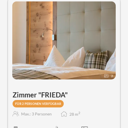
herrlichen Ausblick auf die Sterzinger Berge. Im Zimmer
befinden sich Telefon, Safe und Föhn.
2
Zimmer "FRIEDA"
FÜR 2 PERSONEN VERFÜGBAR
2
Max.: 3 Personen
28
m