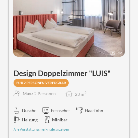
Föhn.
12
Design Doppelzimmer "LUIS"
FÜR 2 PERSONEN VERFÜGBAR
2
Max.: 2 Personen
23
m
Dusche
Fernseher
Haarföhn
Heizung
Minibar
Alle Ausstattungsmerkmale anzeigen