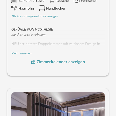
Balkon/Terrasse
Dusche
Fernseher
Haarföhn
Handtücher
Alle Ausstattungsmerkmale anzeigen
GEFÜHLE VON NOSTALGIE
das Alte wird zu Neuem
NEU
errichtetes Doppelzimmer mit zeitlosem Design in
den historischen Gemäuern des Hotel Post.
Mehr anzeigen
Wohnen mit Geschichte, wohnen mit Komfort - fernab
Zimmerkalender anzeigen
des Üblichen.
Elegante und designbewusste Einrichtung mit erdigen
harmonischen Tönen schaffen eine besondere
Atmosphäre. Das wahre Glanzstück des Zimmers ist
zweifellos die kleine Loggia.
EDLE EICHE, PARKETTBODEN, KLEINE TERASSE -
LOGGIA, KÜHLSCHRANK, GERÄUMIGES BAD MIT
SEPARATEM WC - BIDET, BEQUEMES SOFA, SAT-TV,
TELEFON, SAFE, WELLNESSTASCHE, BADEMANTEL