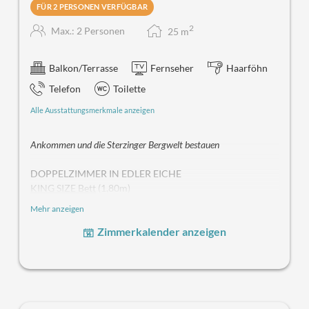
FÜR 2 PERSONEN VERFÜGBAR
2
Max.: 2 Personen
25
m
Balkon/Terrasse
Fernseher
Haarföhn
Telefon
Toilette
Alle Ausstattungsmerkmale anzeigen
Ankommen und die Sterzinger Bergwelt bestauen
DOPPELZIMMER IN EDLER EICHE
KING SIZE Bett
(1,80m)
BALKON
Mehr anzeigen
MERKMALE: Holzboden, HD-TV, Fahrstuhl, freies W-lan
Zimmerkalender anzeigen
Unsere renovierten Doppelzimmer "SEPP" befinden sich
im Haupthaus und sind mit dem Aufzug erreichbar. Als
Holztyp haben wir edle Eiche gewählt. Das Farbmuster
variiert zwischen Rot, Gelb und Blau.
Moderne trifft auf
Tradition.
Das Zimmer verfügt über einen Balkon mit