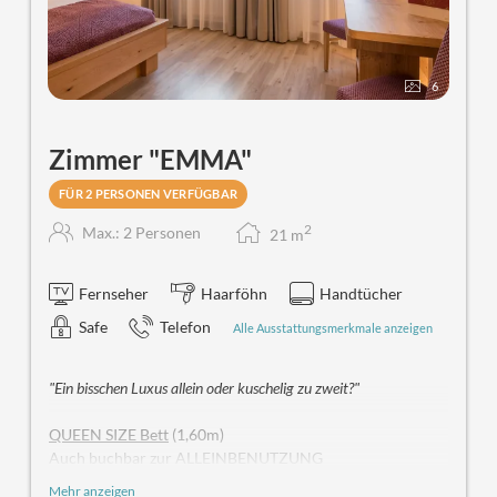
«
Je schöner der Raum, desto besser die Zeit
»
6
Zimmer "EMMA"
FÜR 2 PERSONEN VERFÜGBAR
2
Max.: 2 Personen
21
m
Fernseher
Haarföhn
Handtücher
Safe
Telefon
Alle Ausstattungsmerkmale anzeigen
"Ein bisschen Luxus allein oder kuschelig zu zweit?"
QUEEN SIZE Bett
(1,60m)
Auch buchbar zur ALLEINBENUTZUNG
MERKMALE:
Holzboden, HD-TV, Fahrstuhl, freies W-lan
Mehr anzeigen