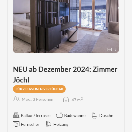
7
NEU ab Dezember 2024: Zimmer
Jöchl
FÜR 2 PERSONEN VERFÜGBAR
2
Max.: 3 Personen
47
m
Balkon/Terrasse
Badewanne
Dusche
Fernseher
Heizung