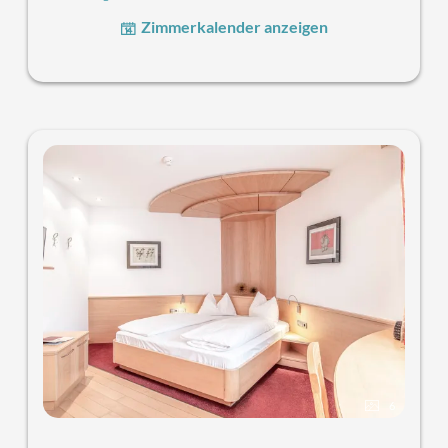
Unsere Zimmer „EMMA“
befinden sich im Haupthaus und
Zimmerkalender anzeigen
sind bequem mit dem Aufzug erreichbar. Sie verfügen
über keinen Balkon und bieten Blick auf den Innenhof.
Stilvoll mit edler Eiche eingerichtet, variieren die
Farbakzente zwischen Violett und Rot – moderner Chic
trifft hier auf traditionelle Eleganz. Das Zimmer ist mit
einem französischen Bett (
1,60 m breit, an der Wand
platziert
) ausgestattet. Weitere Annehmlichkeiten
umfassen Telefon, Safe und Föhn.
Unsere liebe "EMMA" kann allein oder für zwei Personen
gebucht werden.
6