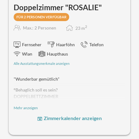
Doppelzimmer "ROSALIE"
FÜR 2 PERSONEN VERFÜGBAR
2
Max.: 2 Personen
23
m
Fernseher
Haarföhn
Telefon
Wlan
Haupthaus
Alle Ausstattungsmerkmale anzeigen
"Wunderbar gemütlich"
°Behaglich soll es sein?
DOPPELBETTZIMMER
KING SIZE
Bett
Mehr anzeigen
MERKMALE:
HD-TV, Fahrstuhl, freies W-lan
Zimmerkalender anzeigen
Unsere komfortablen Doppelbettzimmer befinden sich im
Haupthaus. Sie verfügen über ein geräumiges Bad mit
Dusche oder Badewanne. Im Zimmer befinden sich