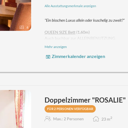
Alle Ausstattungsmerkmale anzeigen
"Ein bisschen Luxus allein oder kuschelig zu zweit?"
6
QUEEN SIZE Bett
(1,60m)
Auch buchbar zur ALLEINBENUTZUNG
MERKMALE:
Holzboden, HD-TV, Fahrstuhl, fr
Mehr anzeigen
Unsere Zimmer „EMMA“
befinden sich im Haup
Zimmerkalender anzeigen
verfügen über keinen Balkon und bieten Blick auf
variieren die Farbakzente zwischen Violett und 
Eleganz. Das Zimmer ist mit einem französische
ausgestattet. Weitere Annehmlichkeiten umfass
Unsere liebe "EMMA" kann allein oder für zwe
Doppelzimmer "ROSALIE"
FÜR 2 PERSONEN VERFÜGBAR
2
Max.: 2 Personen
23
m