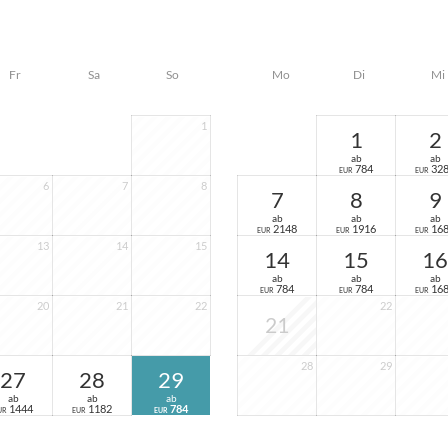
Fr
Sa
So
Mo
Di
Mi
1
1
2
ab
ab
784
32
EUR
EUR
6
7
8
7
8
9
ab
ab
ab
2148
1916
16
EUR
EUR
EUR
13
14
15
14
15
16
ab
ab
ab
784
784
16
EUR
EUR
EUR
20
21
22
22
21
28
29
27
28
29
ab
ab
ab
1444
1182
784
UR
EUR
EUR