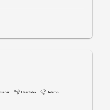
ies W-lan
nden sich im Haupthaus und sind mit dem Aufzug
ewählt. Das Farbmuster variiert zwischen Rot, Gelb und
erfügt über einen Balkon mit herrlichen Ausblick auf
Telefon, Safe und Föhn.
nseher
Haarföhn
Telefon