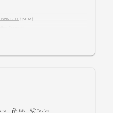
r
TWIN BETT
(0,90 M.)
nibar, Fahrstuhl
haben sich zu einem wahren
Hingucker etabliert
. Die
nzieren sich im Interieur durch zeitgenössisches und
chelte Eiche und feiner Loden zieren den Raum.
 Linie entschieden, schlicht & simpel, wobei die
entizität verleiht. Die Bäder sind mit Dusche, Bidet &
kte Sicht.
cher
Safe
Telefon