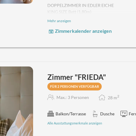
DOPPELZIMMER IN EDLER EICHE
KING SIZE Bett
(1,80m)
BALKON
Mehr anzeigen
MERKMALE: Holzboden, HD-TV, Fahrstuhl, fre
Zimmerkalender anzeigen
Unsere renovierten Doppelzimmer "SEPP" befi
erreichbar. Als Holztyp haben wir edle Eiche g
Blau.
Moderne trifft auf Tradition.
Das Zimmer v
die Sterzinger Berge. Im Zimmer befinden sich 
Zimmer "FRIEDA"
FÜR 2 PERSONEN VERFÜGBAR
2
Max.: 3 Personen
28
m
Balkon/Terrasse
Dusche
Fer
Alle Ausstattungsmerkmale anzeigen