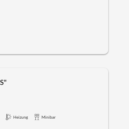
eies W-lan
der
Seniorchefin - Großmutter
befindet sich im
Als Holztyp haben wir edle Eiche gewählt. Das
Unsere Frieda verfügt über ein geräumiges Bad mit
hof. Das Zimmer ist sehr ruhig und befindet sich in der
 und Föhn.
S"
Heizung
Minibar