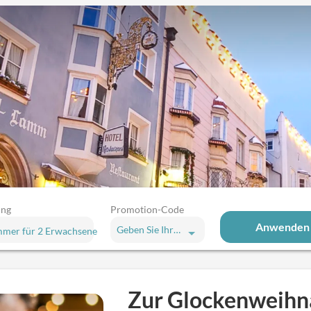
ung
Promotion-Code
Anwenden
Geben Sie Ihren Code ein
mmer
für
2 Erwachsene
enweihnacht nach Sterzing - 4 Näch
Zur Glockenweihna