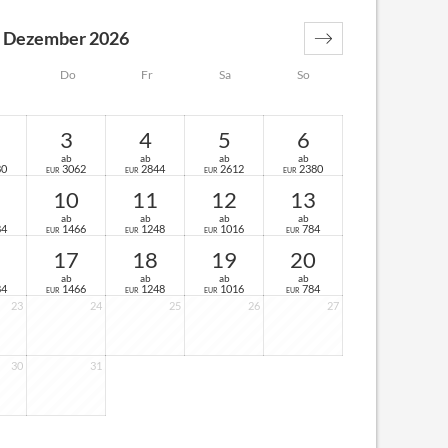
Dezember 2026
Do
Fr
Sa
So
3
4
5
6
ab
ab
ab
ab
80
3062
2844
2612
2380
EUR
EUR
EUR
EUR
10
11
12
13
ab
ab
ab
ab
84
1466
1248
1016
784
EUR
EUR
EUR
EUR
17
18
19
20
ab
ab
ab
ab
84
1466
1248
1016
784
EUR
EUR
EUR
EUR
23
24
25
26
27
30
31