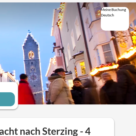
Meine Buchung
Deutsch
Deutsch
English
Italiano
te
cht nach Sterzing - 4